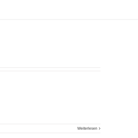
Startseite
/
Wendelstein
Weiterlesen