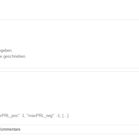
egeben.
ge geschrieben.
xPRL_pos": 1, "maxPRL_neg": -1, [...]
Kommentare