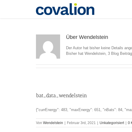
Zum
Inhalt
springen
Wendelstein
Über
Wendelstein
Der Autor hat bisher keine Details ang
Bisher hat Wendelstein, 3 Blog Beiträ
bat_data_wendelstein
{"currEnergy": 483, "maxEnergy": 651, "nBats": 84, "ma
Von
Wendelstein
|
Februar 3rd, 2021
|
Unkategorisiert
|
0 